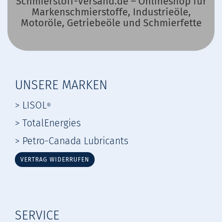
Schmierstoff-Versand.de – Onlineshop für
Markenschmierstoffe, Industrieöle,
Motoröle, Getriebeöle und Schmierfette
UNSERE MARKEN
> LISOL
®
> TotalEnergies
> Petro-Canada Lubricants
VERTRAG WIDERRUFEN
SERVICE