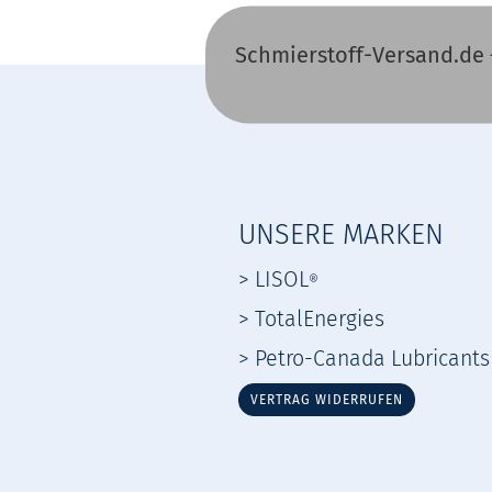
Schmierstoff-Versand.de 
UNSERE MARKEN
> LISOL
®
> TotalEnergies
> Petro-Canada Lubricants
VERTRAG WIDERRUFEN