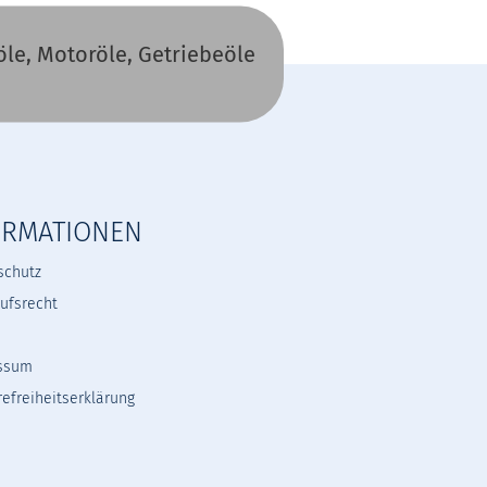
le, Motoröle, Getriebeöle
ORMATIONEN
schutz
ufsrecht
ssum
refreiheitserklärung