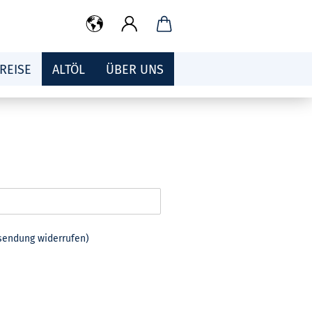
REISE
ALTÖL
ÜBER UNS
usendung widerrufen)