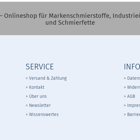
– Onlineshop für Markenschmierstoffe, Industrieö
und Schmierfette
SERVICE
INF
> Versand & Zahlung
> Daten
> Kontakt
>
Widerr
> Über uns
>
AGB
> Newsletter
> Impre
> Wissenswertes
> Barrie