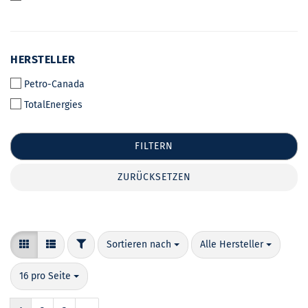
HERSTELLER
HERSTELLER
Petro-Canada
TotalEnergies
FILTERN
ZURÜCKSETZEN
FILTER
Sortieren nach
pro Seite
Sortieren nach
Alle Hersteller
pro Seite
16 pro Seite