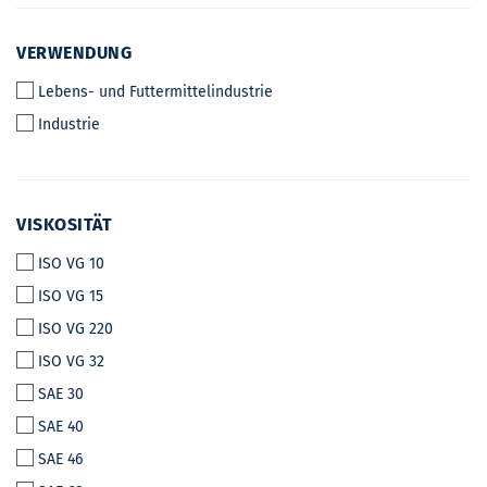
VERWENDUNG
VERWENDUNG
Lebens- und Futtermittelindustrie
Industrie
VISKOSITÄT
VISKOSITÄT
ISO VG 10
ISO VG 15
ISO VG 220
ISO VG 32
SAE 30
SAE 40
SAE 46