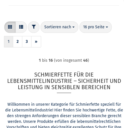
FILTER
Sortieren nach
pro Seite
Sortieren nach
16 pro Seite
1
2
3
»
1
bis
16
(von insgesamt
46
)
SCHMIERFETTE FÜR DIE
LEBENSMITTELINDUSTRIE – SICHERHEIT UND
LEISTUNG IN SENSIBLEN BEREICHEN
Willkommen in unserer Kategorie für Schmierfette speziell für
die Lebensmittelindustrie! Hier finden Sie hochwertige Fette, die
den strengen Anforderungen dieser sensiblen Branche gerecht
werden. Unsere Produkte erfüllen die lebensmittelrechtlichen
Vorschriften und bieten gleichzeitig exzellenten Schutz für Ihre