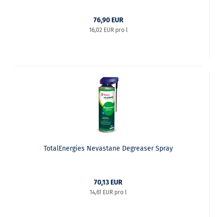
76,90 EUR
16,02 EUR pro l
TotalEnergies Nevastane Degreaser Spray
70,13 EUR
14,61 EUR pro l