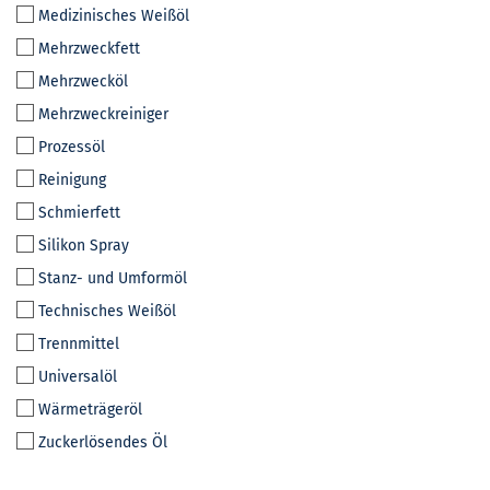
Medizinisches Weißöl
Mehrzweckfett
Mehrzwecköl
Mehrzweckreiniger
Prozessöl
Reinigung
Schmierfett
Silikon Spray
Stanz- und Umformöl
Technisches Weißöl
Trennmittel
Universalöl
Wärmeträgeröl
Zuckerlösendes Öl