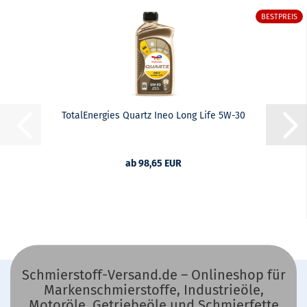
BESTPREIS
TotalEnergies Quartz Ineo Long Life 5W-30
ab 98,65 EUR
Schmierstoff-Versand.de – Onlineshop für
Markenschmierstoffe, Industrieöle,
Motoröle, Getriebeöle und Schmierfette