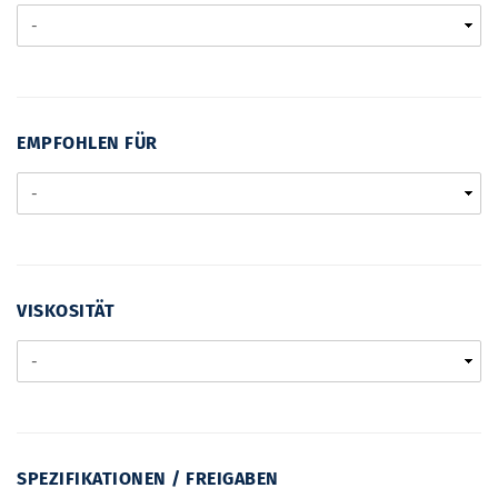
EMPFOHLEN
EMPFOHLEN FÜR
FÜR
VISKOSITÄT
VISKOSITÄT
SPEZIFIKATIONEN
SPEZIFIKATIONEN / FREIGABEN