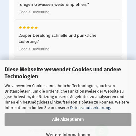
ruhigen Gewissen weiterempfehlen.“
Google Bewertung
★★★★★
„Super Beratung schnelle und pünktliche
Lieferung.“
Google Bewertung
★★★★★
Diese Webseite verwendet Cookies und andere
„Top Preise, schnelle Lieferung und zuverlässiger
Technologien
Service.“
Wir verwenden Cookies und ähnliche Technologien, auch von
Google Bewertung
Drittanbietern, um die ordentliche Funktionsweise der Website zu
gewährleisten, die Nutzung unseres Angebotes zu analysieren und
Ihnen ein bestmögliches Einkaufserlebnis bieten zu können. Weitere
Alle Bewertungen auf Google ansehen
Informationen finden Sie in unserer
Datenschutzerklärung
.
Alle Akzeptieren
Webshop erstellen
mit Gambio.de © 2026
Weitere Informationen