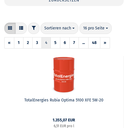
ZURÜCKSETZEN
FILTER
Sortieren nach
pro Seite
Sortieren nach
16 pro Seite
«
1
2
3
4
5
6
7
...
48
»
TotalEnergies Rubia Optima 5100 XFE 5W-20
1.355,07 EUR
6,51 EUR pro l