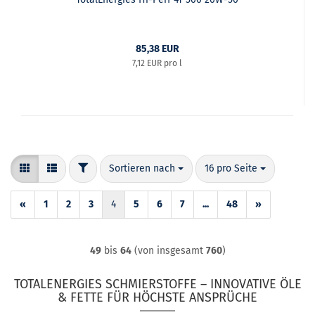
85,38 EUR
7,12 EUR pro l
FILTER
Sortieren nach
pro Seite
Sortieren nach
16 pro Seite
«
1
2
3
4
5
6
7
...
48
»
49
bis
64
(von insgesamt
760
)
TOTALENERGIES SCHMIERSTOFFE – INNOVATIVE ÖLE
& FETTE FÜR HÖCHSTE ANSPRÜCHE