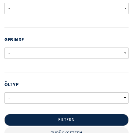
/
FREIGABEN
GEBINDE
GEBINDE
ÖLTYP
ÖLTYP
FILTERN