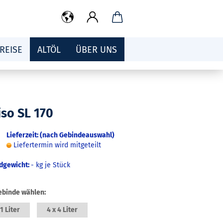
REISE
ALTÖL
ÜBER UNS
iso SL 170
Lieferzeit: (nach Gebindeauswahl)
Liefertermin wird mitgeteilt
dgewicht:
-
kg je Stück
ebinde wählen:
 1 Liter
4 x 4 Liter