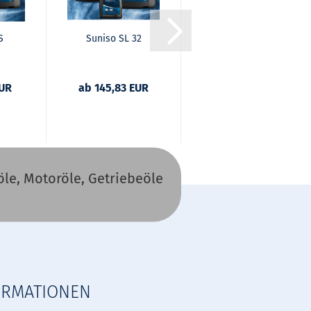
S
Suniso SL 32
Suniso SL 46
EUR
ab 145,83 EUR
ab 147,90 EUR
le, Motoröle, Getriebeöle
ORMATIONEN