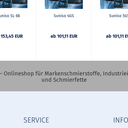
uniso SL 68
Suniso 4GS
Suniso 5G
 153,45 EUR
ab 101,11 EUR
ab 101,11 
– Onlineshop für Markenschmierstoffe, Industrieö
und Schmierfette
SERVICE
INF