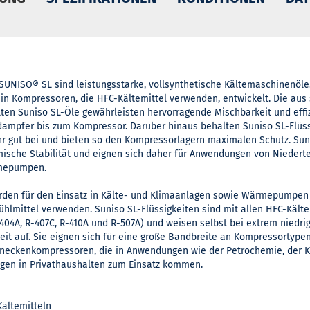
SUNISO® SL sind leistungsstarke, vollsynthetische Kältemaschinenöle
in Kompressoren, die HFC-Kältemittel verwenden, entwickelt. Die aus 
lten Suniso SL-Öle gewährleisten hervorragende Mischbarkeit und effi
mpfer bis zum Kompressor. Darüber hinaus behalten Suniso SL-Flüss
ehr gut bei und bieten so den Kompressorlagern maximalen Schutz. Sun
ische Stabilität und eignen sich daher für Anwendungen von Nieder
rmepumpen.
rden für den Einsatz in Kälte- und Klimaanlagen sowie Wärmepumpen
ühlmittel verwenden. Suniso SL-Flüssigkeiten sind mit allen HFC-Kälte
 R-404A, R-407C, R-410A und R-507A) und weisen selbst bei extrem niedr
t auf. Sie eignen sich für eine große Bandbreite an Kompressortypen
hneckenkompressoren, die in Anwendungen wie der Petrochemie, der K
gen in Privathaushalten zum Einsatz kommen.
Kältemitteln