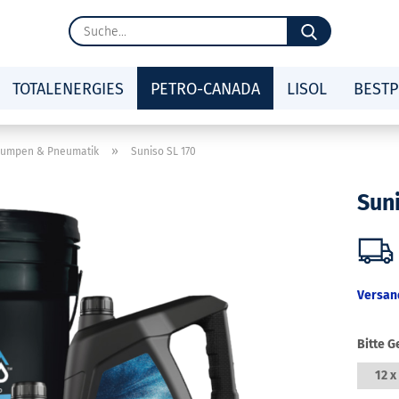
Suche...
TOTALENERGIES
PETRO-CANADA
LISOL
BESTP
»
 Pumpen & Pneumatik
Suniso SL 170
Sun
Versan
Bitte G
12 x