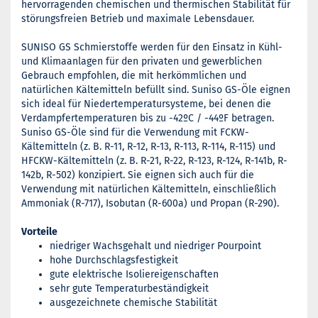
hervorragenden chemischen und thermischen Stabilität für
störungsfreien Betrieb und maximale Lebensdauer.
SUNISO GS Schmierstoffe werden für den Einsatz in Kühl-
und Klimaanlagen für den privaten und gewerblichen
Gebrauch empfohlen, die mit herkömmlichen und
natürlichen Kältemitteln befüllt sind. Suniso GS-Öle eignen
sich ideal für Niedertemperatursysteme, bei denen die
Verdampfertemperaturen bis zu -42ºC / -44ºF betragen.
Suniso GS-Öle sind für die Verwendung mit FCKW-
Kältemitteln (z. B. R-11, R-12, R-13, R-113, R-114, R-115) und
HFCKW-Kältemitteln (z. B. R-21, R-22, R-123, R-124, R-141b, R-
142b, R-502) konzipiert. Sie eignen sich auch für die
Verwendung mit natürlichen Kältemitteln, einschließlich
Ammoniak (R-717), Isobutan (R-600a) und Propan (R-290).
Vorteile
niedriger Wachsgehalt und niedriger Pourpoint
hohe Durchschlagsfestigkeit
gute elektrische Isoliereigenschaften
sehr gute Temperaturbeständigkeit
ausgezeichnete chemische Stabilität