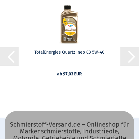
TotalEnergies Quartz Ineo C3 5W-40
ab 97,03 EUR
Schmierstoff-Versand.de – Onlineshop für
Markenschmierstoffe, Industrieöle,
Motoröle, Getriebeöle und Schmierfette