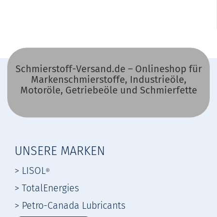
Schmierstoff-Versand.de – Onlineshop für
Markenschmierstoffe, Industrieöle,
Motoröle, Getriebeöle und Schmierfette
UNSERE MARKEN
> LISOL
®
> TotalEnergies
> Petro-Canada Lubricants