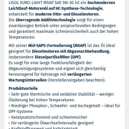
LISOL EURO-LIGHT MSAP SAE 5W-30 ist ein
hochmodernes
Leichtlauf-Motorenöl auf HC-Synthese-Technologie
,
entwickelt für
moderne Otto- und Dieselmotoren
.
Die
überragende Additivtechnologie
sorgt für einen
zuverlässigen Betrieb unter anspruchsvollen Bedingungen
und garantiert maximale Schmiersicherheit auch bei hohen
Temperaturen.
Mit seiner
Mid-SAPS-Formulierung (MSAP)
ist das Öl ideal
geeignet für
Dieselmotoren mit Abgasnachbehandlung
,
insbesondere
Dieselpartikelfilter (DPF)
.
Es sorgt für eine lange Funktionsfähigkeit der
Abgasreinigungssysteme und eignet sich gleichzeitig
hervorragend für Fahrzeuge mit
verlängerten
Wartungsintervallen
(Herstellervorgaben beachten).
Produktvorteile
• Sehr gute thermische und oxidative Stabilität – weniger
Ölalterung bei hohen Temperaturen
• Niedriger Phosphor-, Schwefel- und Aschegehalt – ideal für
DPF-Systeme
• Katalysatorschonend und schlammsicher
• Für verlängerte Ölwechselintervalle geeignet
• Kraftstoffsparend und kaltstartstark