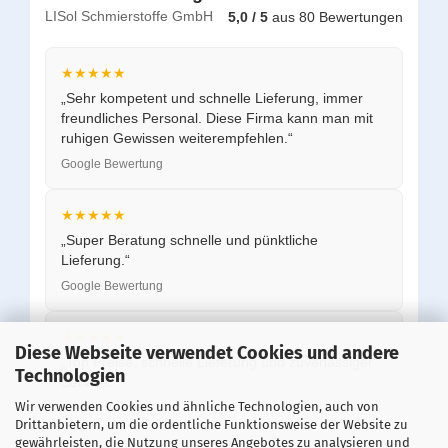
LISol Schmierstoffe GmbH
5,0 / 5
aus 80 Bewertungen
★★★★★
„Sehr kompetent und schnelle Lieferung, immer
freundliches Personal. Diese Firma kann man mit
ruhigen Gewissen weiterempfehlen.“
Google Bewertung
★★★★★
„Super Beratung schnelle und pünktliche
Lieferung.“
Google Bewertung
★★★★★
Diese Webseite verwendet Cookies und andere
„Top Preise, schnelle Lieferung und zuverlässiger
Technologien
Service.“
Wir verwenden Cookies und ähnliche Technologien, auch von
Google Bewertung
Drittanbietern, um die ordentliche Funktionsweise der Website zu
gewährleisten, die Nutzung unseres Angebotes zu analysieren und