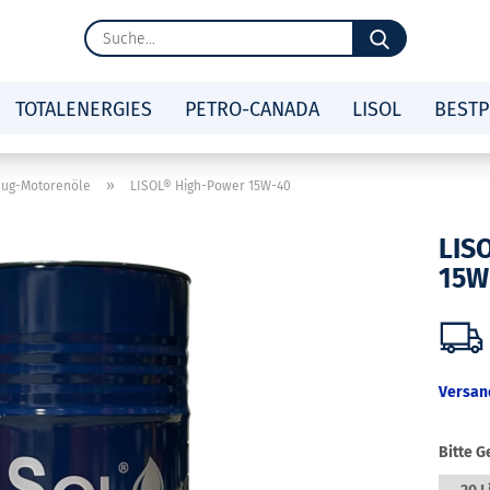
Suche...
TOTALENERGIES
PETRO-CANADA
LISOL
BESTP
»
eug-Motorenöle
LISOL® High-Power 15W-40
LIS
15W
Versan
Bitte G