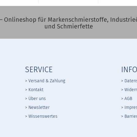
– Onlineshop für Markenschmierstoffe, Industrieö
und Schmierfette
SERVICE
INF
> Versand & Zahlung
> Daten
> Kontakt
>
Widerr
> Über uns
>
AGB
> Newsletter
> Impre
> Wissenswertes
> Barrie