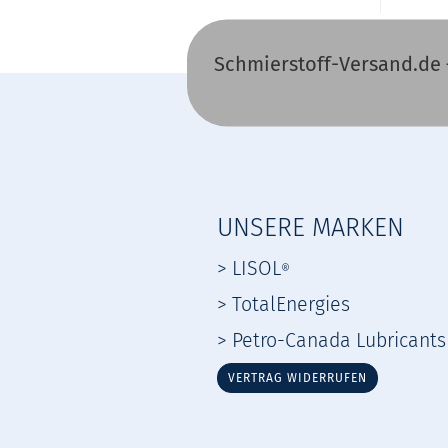
Schmierstoff-Versand.de 
UNSERE MARKEN
> LISOL
®
> TotalEnergies
> Petro-Canada Lubricants
VERTRAG WIDERRUFEN