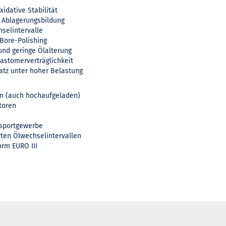
idative Stabilität
 Ablagerungsbildung
hselintervalle
Bore-Polishing
und geringe Ölalterung
lastomerverträglichkeit
atz unter hoher Belastung
en (auch hochaufgeladen)
toren
nsportgewerbe
ten Ölwechselintervallen
rm EURO III