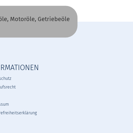
le, Motoröle, Getriebeöle
ORMATIONEN
schutz
ufsrecht
ssum
refreiheitserklärung