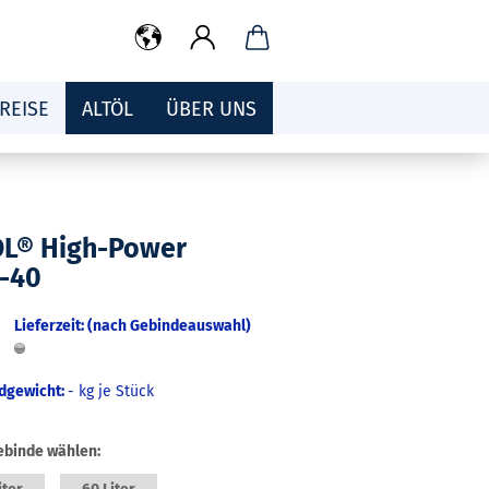
REISE
ALTÖL
ÜBER UNS
OL® High-Power
-40
Lieferzeit: (nach Gebindeauswahl)
dgewicht:
-
kg je Stück
ebinde wählen: