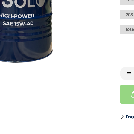
20 L
208 
lose
Fra