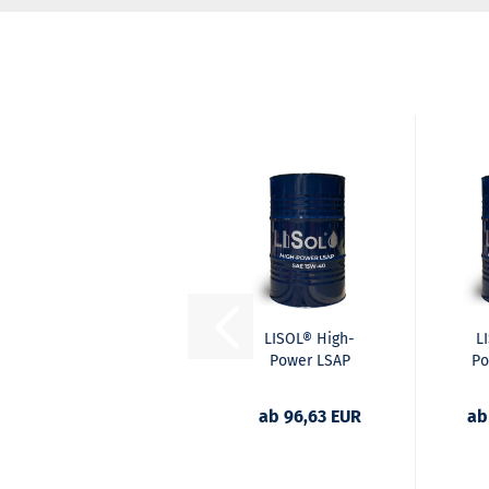
LISOL® High-
L
Power LSAP
Po
15W-40
ab 96,63 EUR
ab