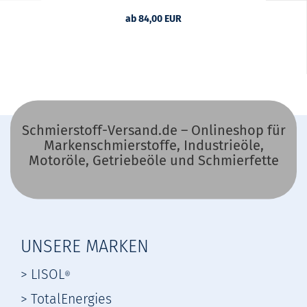
ab 84,00 EUR
Schmierstoff-Versand.de – Onlineshop für
Markenschmierstoffe, Industrieöle,
Motoröle, Getriebeöle und Schmierfette
UNSERE MARKEN
> LISOL
®
> TotalEnergies