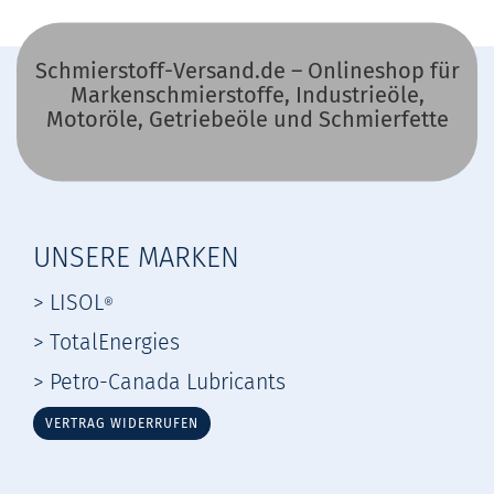
Schmierstoff-Versand.de – Onlineshop für
Markenschmierstoffe, Industrieöle,
Motoröle, Getriebeöle und Schmierfette
UNSERE MARKEN
> LISOL
®
> TotalEnergies
> Petro-Canada Lubricants
VERTRAG WIDERRUFEN