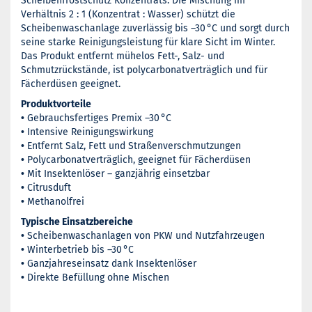
Scheibenfrostschutz Konzentrats. Die Mischung im
Verhältnis 2 : 1 (Konzentrat : Wasser) schützt die
Scheibenwaschanlage zuverlässig bis –30 °C und sorgt durch
seine starke Reinigungsleistung für klare Sicht im Winter.
Das Produkt entfernt mühelos Fett-, Salz- und
Schmutzrückstände, ist polycarbonatverträglich und für
Fächerdüsen geeignet.
Produktvorteile
•
Gebrauchsfertiges Premix –30 °C
•
Intensive Reinigungswirkung
•
Entfernt Salz, Fett und Straßenverschmutzungen
•
Polycarbonatverträglich, geeignet für Fächerdüsen
•
Mit Insektenlöser – ganzjährig einsetzbar
•
Citrusduft
•
Methanolfrei
Typische Einsatzbereiche
•
Scheibenwaschanlagen von PKW und Nutzfahrzeugen
•
Winterbetrieb bis –30 °C
•
Ganzjahreseinsatz dank Insektenlöser
•
Direkte Befüllung ohne Mischen