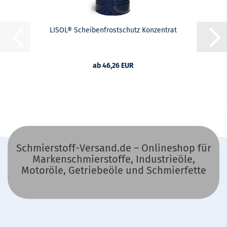
LISOL® Scheibenfrostschutz Konzentrat
ab 46,26 EUR
Schmierstoff-Versand.de – Onlineshop für
Markenschmierstoffe, Industrieöle,
Motoröle, Getriebeöle und Schmierfette