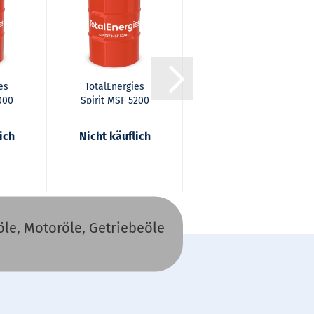
es
TotalEnergies
TotalEnergies
7000
Spirit MSF 5200
Spirit WBA 5600
ich
Nicht käuflich
ab 178,34 EUR
le, Motoröle, Getriebeöle