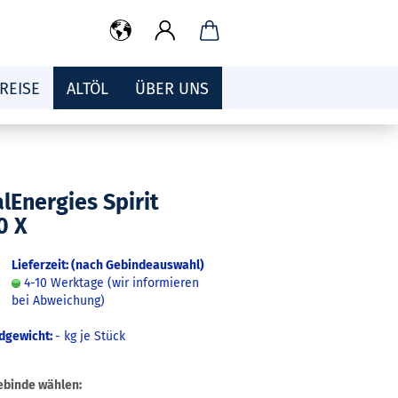
REISE
ALTÖL
ÜBER UNS
lEnergies Spirit
0 X
Lieferzeit: (nach Gebindeauswahl)
4-10 Werktage (wir informieren
bei Abweichung)
dgewicht:
-
kg je Stück
ebinde wählen: