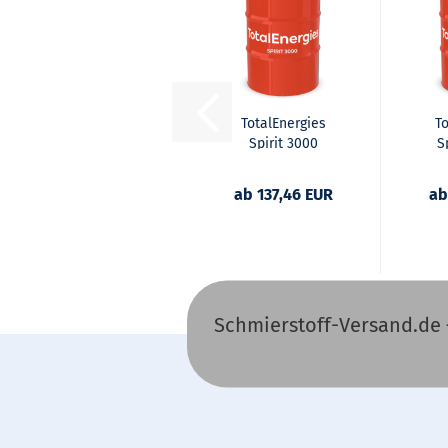
TotalEnergies
T
Spirit 3000
S
ab 137,46 EUR
ab
Schmierstoff-Versand.de 