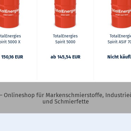
otalEnergies
TotalEnergies
TotalEnergi
pirit 5000 X
Spirit 5000
Spirit ASIF 
 150,16 EUR
ab 145,54 EUR
Nicht käufl
– Onlineshop für Markenschmierstoffe, Industrieö
und Schmierfette