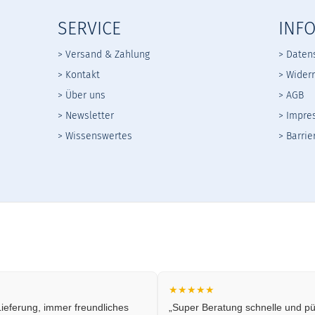
SERVICE
INF
> Versand & Zahlung
> Daten
> Kontakt
>
Widerr
> Über uns
>
AGB
> Newsletter
> Impre
> Wissenswertes
> Barrie
★★★★★
ieferung, immer freundliches
„Super Beratung schnelle und pün