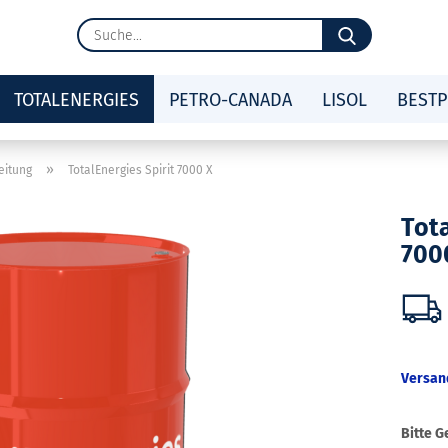
Suche...
TOTALENERGIES
PETRO-CANADA
LISOL
BESTP
»
eitung
TotalEnergies Spirit 7000 X
Tota
700
Versan
Bitte G