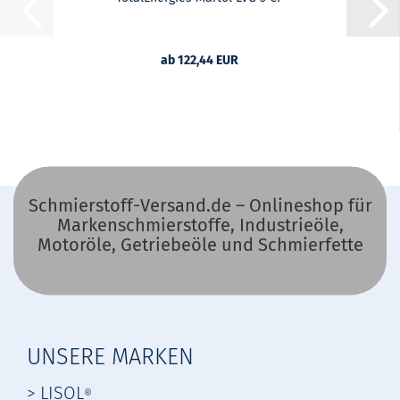
ab 122,44 EUR
Schmierstoff-Versand.de – Onlineshop für
Markenschmierstoffe, Industrieöle,
Motoröle, Getriebeöle und Schmierfette
UNSERE MARKEN
> LISOL
®