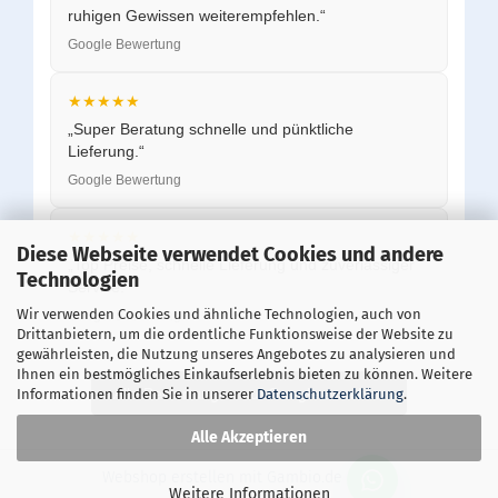
ruhigen Gewissen weiterempfehlen.“
Google Bewertung
★★★★★
„Super Beratung schnelle und pünktliche
Lieferung.“
Google Bewertung
★★★★★
Diese Webseite verwendet Cookies und andere
„Top Preise, schnelle Lieferung und zuverlässiger
Technologien
Service.“
Wir verwenden Cookies und ähnliche Technologien, auch von
Google Bewertung
Drittanbietern, um die ordentliche Funktionsweise der Website zu
gewährleisten, die Nutzung unseres Angebotes zu analysieren und
Ihnen ein bestmögliches Einkaufserlebnis bieten zu können. Weitere
Alle Bewertungen auf Google ansehen
Informationen finden Sie in unserer
Datenschutzerklärung
.
Alle Akzeptieren
Webshop erstellen
mit Gambio.de © 2026
Weitere Informationen