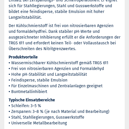
Einsatz bei Zerspanungs- und Schleifoperationen. Er eignet
sich für Stahllegierungen, Stahl und Gusswerkstoffe und
bildet eine feindisperse, stabile Emulsion mit hoher
Langzeitstabilität.
Der Kühlschmierstoff ist frei von nitrosierbaren Agenzien
und formaldehydfrei. Dank stabiler pH‑Werte und
ausgezeichneter Inhibierung erfüllt er die Anforderungen der
TRGS 611 und erfordert keinen Teil- oder Vollaustausch bei
Überschreiten des Nitritgrenzwertes.
Produktvorteile
•
Wassermischbarer Kühlschmierstoff gemäß TRGS 611
•
Frei von nitrosierbaren Agenzien und Formaldehyd
•
Hohe pH‑Stabilität und Langzeitstabilität
•
Feindisperse, stabile Emulsion
•
Für Einzelmaschinen und Zentralanlagen geeignet
•
Buntmetallinhibiert
Typische Einsatzbereiche
•
Schleifen: 3–5 %
•
Zerspanen: 3–8 % (je nach Material und Bearbeitung)
•
Stahl, Stahllegierungen, Gusswerkstoffe
•
Universelle Metallbearbeitung