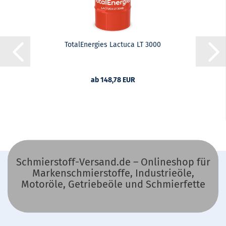
TotalEnergies Lactuca LT 3000
ab 148,78 EUR
Schmierstoff-Versand.de – Onlineshop für
Markenschmierstoffe, Industrieöle,
Motoröle, Getriebeöle und Schmierfette