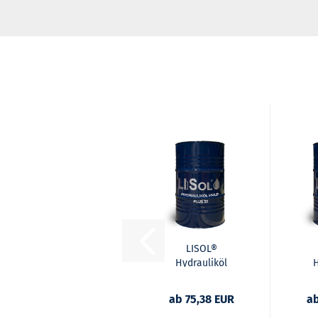
LISOL®
Hydrauliköl
H
HVLP Plus 32
H
ab 75,38 EUR
ab