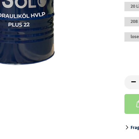
20 L
208 
lose
Fra