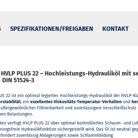
G
SPEZIFIKATIONEN/FREIGABEN
KONTAKT
HVLP PLUS 22 – Hochleistungs-Hydrauliköl mit s
 DIN 51524-3
 22 ist ein optimal legiertes Hochleistungs-Hydrauliköl der HVLP-Kla
rstabilität
, ein
exzellentes Viskositäts-Temperatur-Verhalten
und
he
ußergewöhnlicher Filtrierbarkeit und zuverlässigem Verschleißschutz 
en Belastungen.
ten verfügt HVLP PLUS 22 über optimal kontrolliertes Schaum- und Lu
rungsfreie Hydraulikfunktion sichergestellt wird. Das Öl ist neutral g
rhindert zuverlässig Ablagerungen sowie Schlammbildung.