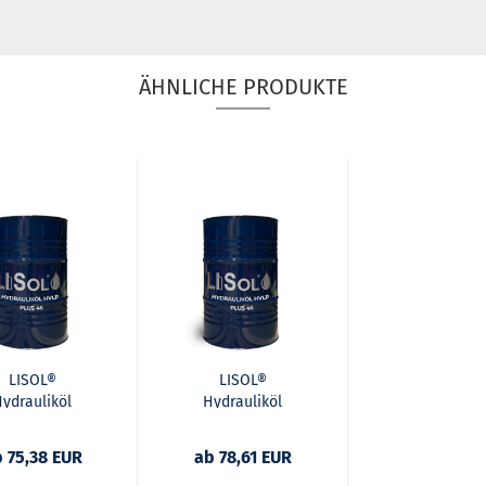
ÄHNLICHE PRODUKTE
LISOL®
LISOL®
ydrauliköl
Hydrauliköl
VLP Plus 46
HVLP Plus 68
 75,38 EUR
ab 78,61 EUR