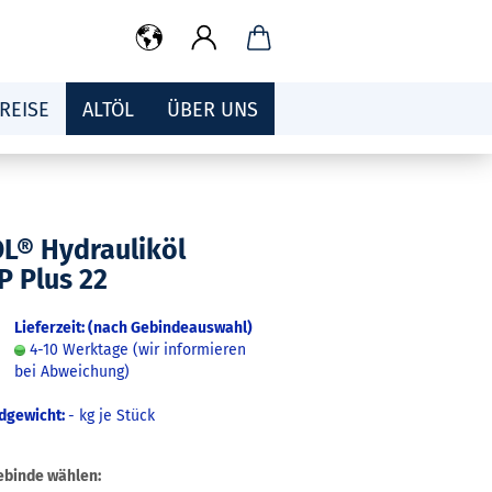
REISE
ALTÖL
ÜBER UNS
OL® Hydrauliköl
P Plus 22
Lieferzeit: (nach Gebindeauswahl)
4-10 Werktage (wir informieren
bei Abweichung)
dgewicht:
-
kg je Stück
ebinde wählen: