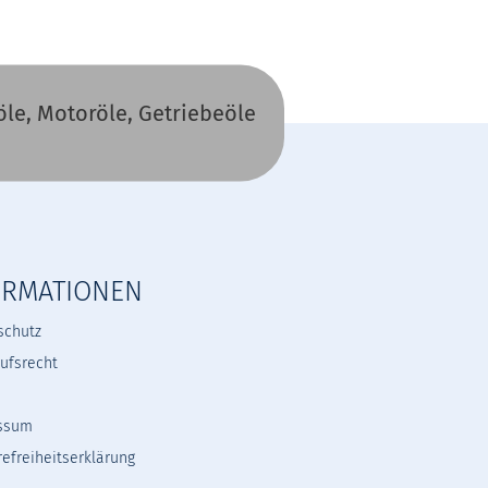
le, Motoröle, Getriebeöle
ORMATIONEN
schutz
ufsrecht
ssum
refreiheitserklärung