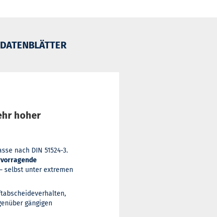
DATENBLÄTTER
ehr hoher
sse nach DIN 51524-3.
rvorragende
– selbst unter extremen
ftabscheideverhalten,
egenüber gängigen