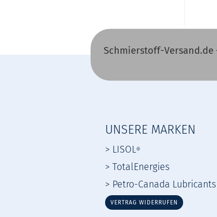
Schmierstoff-Versand.de 
UNSERE MARKEN
> LISOL
®
> TotalEnergies
> Petro-Canada Lubricants
VERTRAG WIDERRUFEN