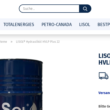
Suche...
TOTALENERGIES
PETRO-CANADA
LISOL
BESTP
»
steme
LISOL® Hydrauliköl HVLP Plus 22
LIS
HVL
Versan
Bitte G