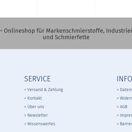
– Onlineshop für Markenschmierstoffe, Industrieö
und Schmierfette
SERVICE
INF
> Versand & Zahlung
> Daten
> Kontakt
>
Widerr
> Über uns
>
AGB
> Newsletter
> Impre
> Wissenswertes
> Barrie