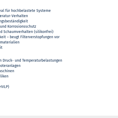
deal für hochbelastete Systeme
eratur-Verhalten
ngsbeständigkeit
 und Korrosionsschutz
d Schaumverhalten (silikonfrei)
keit – beugt Filterverstopfungen vor
materialien
it
en Druck- und Temperaturbelastungen
oteranlagen
aschinen
liken
(HVLP)